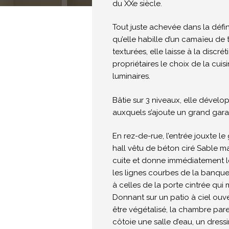
du XXe siècle.
Tout juste achevée dans la défi
qu’elle habille d’un camaïeu de 
texturées, elle laisse à la discré
propriétaires le choix de la cuis
luminaires.
Bâtie sur 3 niveaux, elle dével
auxquels s’ajoute un grand gara
En rez-de-rue, l’entrée jouxte le
hall vêtu de béton ciré Sable ma
cuite et donne immédiatement le 
les lignes courbes de la banqu
à celles de la porte cintrée qui
Donnant sur un patio à ciel ouv
être végétalisé, la chambre pare
côtoie une salle d’eau, un dress