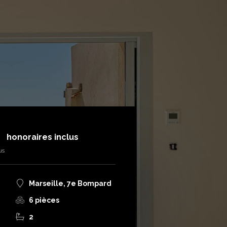
€
honoraires inclus
us
Marseille, 7e Bompard
6 pièces
2