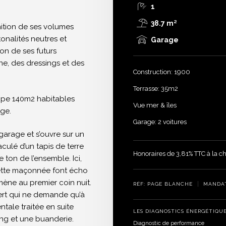
1
38.7 m²
nition de ses volumes
tonalités neutres et
Garage
tion de ses futurs
ine, des dressings et des
Construction: 1900
Terrasse: 35m2
oppe 140m2 habitables
Vue mer & îles
ge.
Garage: 2 voitures
 garage et s’ouvre sur un
culé d’un tapis de terre
Honoraires de 3,81% TTC à la ch
ton de l’ensemble. Ici,
ette maçonnée font écho
 mène au premier coin nuit.
RÉF: PAGE BLANCHE
MANDAT
ert qui ne demande qu’à
ntale traitée en suite
LES DIAGNOSTICS ÉNERGÉTIQU
ing et une buanderie.
Diagnostic de performance