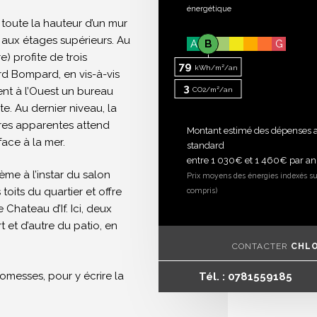
énergétique
toute la hauteur d’un mur
aux étages supérieurs. Au
A
B
G
) profite de trois
79
kWh/m²/an
ard Bompard, en vis-à-vis
3
ent à l’Ouest un bureau
CO2/m²/an
e. Au dernier niveau, la
tres apparentes attend
Montant estimé des dépenses a
face à la mer.
standard
entre 1 030€ et 1 460€ par an
ème à l’instar du salon
Prix moyens des énergies indexés su
oits du quartier et offre
compris)
e Chateau d’If. Ici, deux
t et d’autre du patio, en
CONTACTER
CHL
messes, pour y écrire la
Tél. : 0781559185