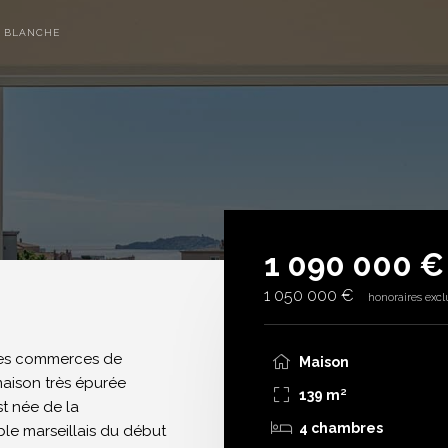
 BLANCHE
1 090 000 
1 050 000 €
honoraires excl
des commerces de
Maison
aison très épurée
139 m²
st née de la
4 chambres
ble marseillais du début