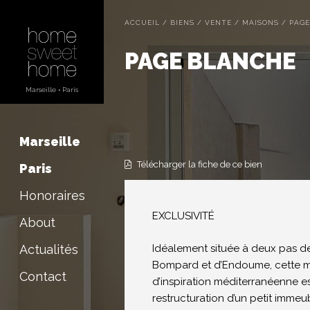
ACCUEIL
/
BIENS
/
VENTE
/
MAISONS
/
PAGE
PAGE BLANCHE
Marseille
Télécharger la fiche de ce bien
Paris
Honoraires
EXCLUSIVITÉ
About
Idéalement située à deux pas 
Actualités
Bompard et d’Endoume, cette m
Contact
d’inspiration méditerranéenne e
restructuration d’un petit immeu