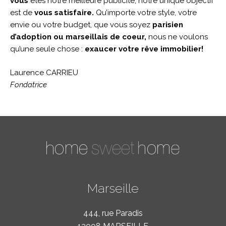
vous
êtes notre meilleure publicité, notre unique objectif
est de
vous satisfaire.
Qu’importe votre style, votre
envie ou votre budget, que vous soyez
parisien
d’adoption ou marseillais de coeur,
nous ne voulons
qu’une seule chose :
exaucer votre rêve immobilier!
Laurence CARRIEU
Fondatrice
Marseille
444, rue Paradis