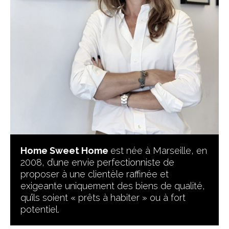
Home Sweet Home
est née à Marseille, en
2008, d’une envie perfectionniste de
proposer à une clientèle raffinée et
exigeante uniquement des biens de qualité,
qu’ils soient « prêts à habiter » ou à fort
potentiel.