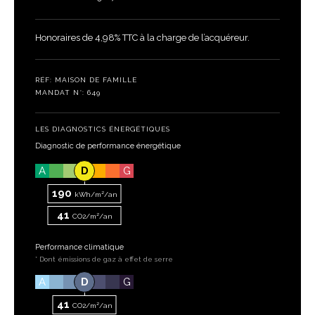
Honoraires de 4,98% TTC à la charge de l’acquéreur.
RÉF: MAISON DE FAMILLE
MANDAT N°: 649
LES DIAGNOSTICS ÉNERGÉTIQUES
Diagnostic de performance énergétique
A
D
G
190
kWh/m²/an
41
CO2/m²/an
Performance climatique
* Dont émissions de gaz à effet de serre
A
D
G
41
CO2/m²/an