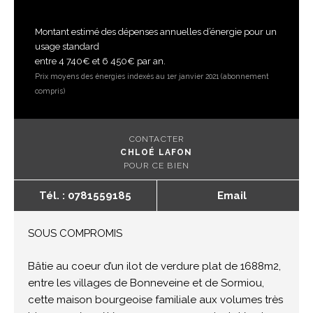
Montant estimé des dépenses annuelles d’énergie pour un
usage standard
entre 4 740€ et 6 450€ par an.
Prix moyens des énergies indexés au 1er janvier 2021 (abonnement
compris)
CONTACTER
CHLOÉ LAFON
POUR CE BIEN
Tél. : 0781559185
Email
SOUS COMPROMIS
Bâtie au coeur d’un ilot de verdure plat de 1688m2,
entre les villages de Bonneveine et de Sormiou,
cette maison bourgeoise familiale aux volumes très