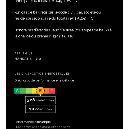
principale du locataire): 449,70€ TTC
-En cas de bail régi par le code civil (bail société ou
résidence secondaire du locataire): 1.512€ TTC
Honoraires d’état des lieux d’entrée (tous types de baux) à
la charge du preneur: 134,91€ TTC
RÉF: EMILE
MANDAT N°: 652
LES DIAGNOSTICS ÉNERGÉTIQUES
Diagnostic de performance énergétique
A
E
G
328
kWh/m²/an
10
CO2/m²/an
Performance climatique
* Dont émissions de gaz à effet de serre