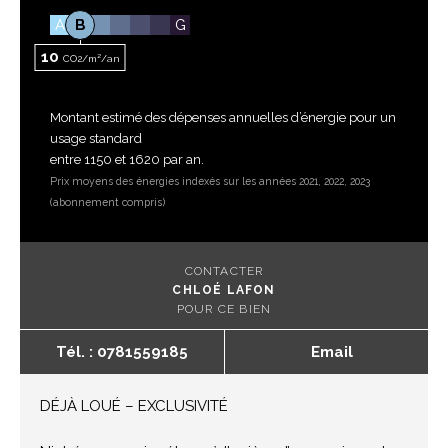
A
B
G
10
CO2/m²/an
Montant estimé des dépenses annuelles d’énergie pour un
usage standard
entre 1150 et 1620 par an.
Prix moyens des énergies indexés sur les années 2021, 2022, 2023
(abonnement compris)
CONTACTER
CHLOÉ LAFON
POUR CE BIEN
Tél. : 0781559185
Email
DÉJÀ LOUÉ – EXCLUSIVITÉ