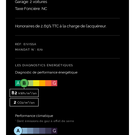
Garage: 2 voitures
Taxe Foncière: NC
Honoraires de 2,69% TTC à la charge de l’acquéreur.
RÉF: EIVISSA
MANDAT N°: 670
LES DIAGNOSTICS ÉNERGÉTIQUES
Diagnostic de performance énergétique
A
B
G
82
kWh/m²/an
2
CO2/m²/an
Performance climatique
* Dont émissions de gaz à effet de serre
A
A
G