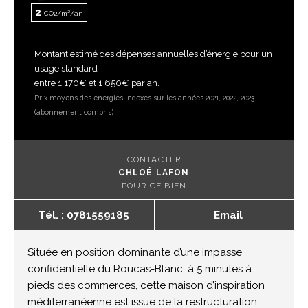
2
CO2/m²/an
Montant estimé des dépenses annuelles d’énergie pour un
usage standard
entre 1 170€ et 1 650€ par an.
Prix moyens des énergies indexés sur les années 2021, 2022, 2023
(abonnement compris)
CONTACTER
CHLOÉ LAFON
POUR CE BIEN
Tél. : 0781559185
Email
Située en position dominante d’une impasse
confidentielle du Roucas-Blanc, à 5 minutes à
pieds des commerces, cette maison d’inspiration
méditerranéenne est issue de la restructuration