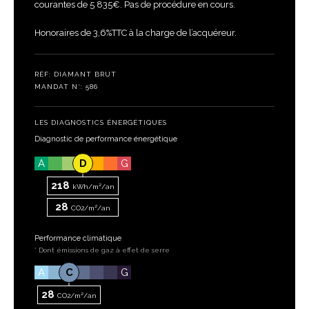
courantes de 5 835€. Pas de procédure en cours.
Honoraires de 3,6%TTC à la charge de l’acquéreur.
RÉF: DIAMANT BRUT
MANDAT N°: 586
LES DIAGNOSTICS ÉNERGÉTIQUES
Diagnostic de performance énergétique
A
D
G
218
kWh/m²/an
28
CO2/m²/an
Performance climatique
* Dont émissions de gaz à effet de serre
A
C
G
28
CO2/m²/an