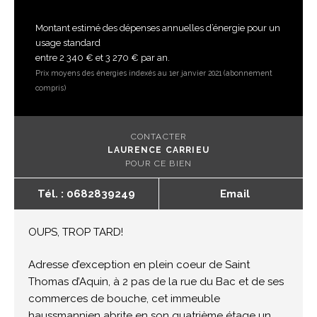
Montant estimé des dépenses annuelles d’énergie pour un
usage standard
entre 2 340 € et 3 270 € par an.
Prix moyens des énergies indexés au 1er janvier 2021 (abonnement
compris)
CONTACTER
LAURENCE CARRIEU
POUR CE BIEN
Tél. : 0682839249
Email
OUPS, TROP TARD!
Adresse d’exception en plein coeur de Saint
Thomas d’Aquin, à 2 pas de la rue du Bac et de ses
commerces de bouche, cet immeuble
haussmannien abrite en son quatrième étage un