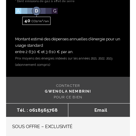
* Dont émissions de gaz à effet de serre
A
D
G
40
CO2/m²/an
Montant estimé des dépenses annuelles d’énergie pour un
usage standard
entre 2 630 € et 3 610 € par an.
Prix moyens des énergies indexés sur les années 2021, 2022, 2023
(abonnement compris)
CONTACTER
GWENOLA NEMBRINI
POUR CE BIEN
Tél. : 0618565768
Email
SOUS OFFRE – EXCLUSIVITÉ